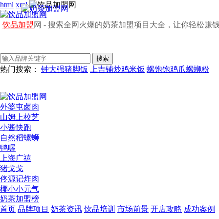
html
xml
饮品加盟
网 - 搜索全网火爆的奶茶加盟项目大全，让你轻松赚
热门搜索：
钟大强猪脚饭
上吉铺炒鸡米饭
螺饱饱鸡爪螺蛳粉
外婆屯卤肉
山姆上校芝
小酱快跑
自然稻螺蛳
鸭喔
上海广禧
猪戈戈
佟源记炸肉
椰小小元气
奶茶加盟榜
首页
品牌项目
奶茶资讯
饮品培训
市场前景
开店攻略
成功案例