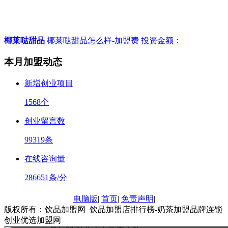
椰莱哒甜品
椰莱哒甜品怎么样-加盟费
投资金额：
本月加盟动态
新增创业项目
1568
个
创业留言数
99319
条
在线咨询量
286651
条/分
电脑版
|
首页
|
免责声明
|
版权所有：饮品加盟网_饮品加盟店排行榜-奶茶加盟品牌连锁
创业优选加盟网