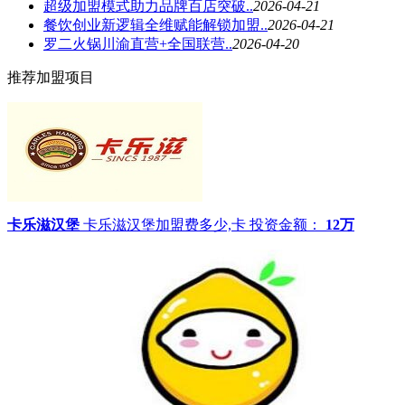
超级加盟模式助力品牌百店突破..
2026-04-21
餐饮创业新逻辑全维赋能解锁加盟..
2026-04-21
罗二火锅川渝直营+全国联营..
2026-04-20
推荐加盟项目
卡乐滋汉堡
卡乐滋汉堡加盟费多少,卡
投资金额：
12万