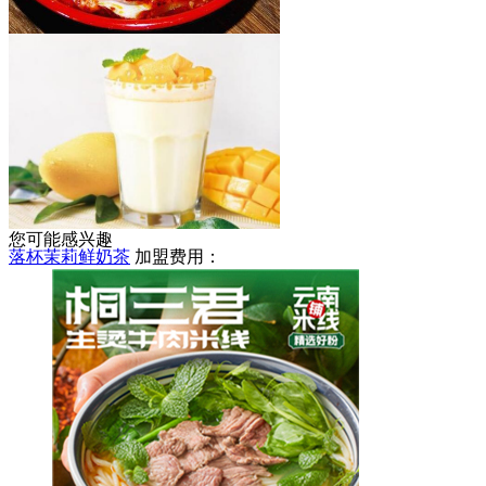
天亮麻辣烫
加盟费用：
5-8万
您可能感兴趣
落杯茉莉鲜奶茶
加盟费用：