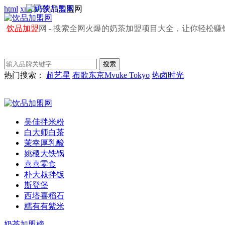
html
xml
饮品加盟
网 - 搜索全网火爆的奶茶加盟项目大全，让你轻松赚
热门搜索：
超艺星
布歌东京Mvuke Tokyo
热卤时光
吴佳拌米粉
白大师白茶
茉幸厚乳酸
姚稷大铁锅
喜喜零食
朴大叔拌饭
斯登堡
西塔喜稻石
糯有有紫米
奶茶加盟榜