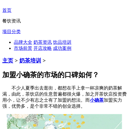
首页
餐饮资讯
项目分类
品牌大全
奶茶资讯
饮品培训
市场前景
开店攻略
成功案例
主页
>
奶茶培训
>
加盟小确茶的市场的口碑如何？
不少人夏季出去逛街，都想在手上拿一杯凉爽的奶茶解
渴，由此，茶饮店的生意普遍都很火爆，加之开茶饮店投资费
用小，让不少有志之士有了加盟的想法。而
小确茶
加盟实力
强，优势多，是个非常不错的创业选择。