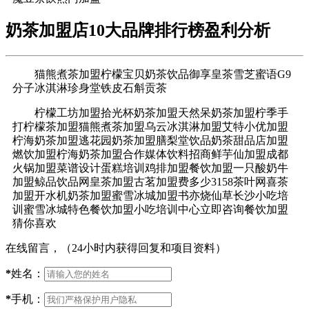
奶茶加盟店10大品牌排行榜盈利分析
猫熊煮茶加盟柠檬宝贝奶茶饮品御享皇茶雪芝蜜语G9
分子冰淇淋珍身堂铁皮石斛贡茶
柠檬工坊加盟拾光杯奶茶加盟天然呆奶茶加盟柠季手
打柠檬茶加盟猫熊煮茶加盟乌云冰淇淋加盟艾特小优加盟
柠海奶茶加盟逃花园奶茶加盟膳梨堂饮品奶茶甜品店加盟
燃饮加盟柠海奶茶加盟合作媒体饮料招商鲜芋仙加盟成都
火锅加盟菜谱设计蛋糕培训鸡排加盟餐饮加盟一只酸奶牛
加盟鲸品饮品网皇茶加盟古茗加盟费多少3158茶叶网喜茶
加盟开水机奶茶加盟蜜雪冰城加盟书亦烧仙草长沙小吃培
训蜜雪冰城特色餐饮加盟小吃培训中心立即咨询餐饮加盟
猜你喜欢
在线留言，（24小时内获得回复和项目资料）
*
姓名：
*
手机：