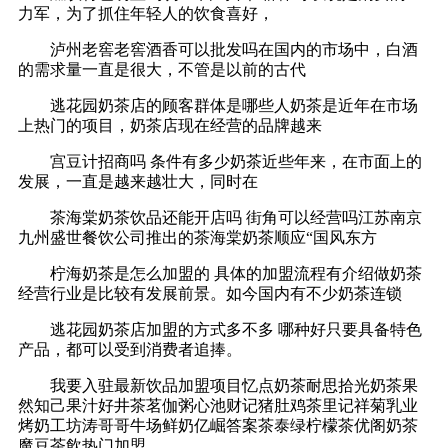
力军，为了抓住年轻人的饮食喜好，
泸州老窖老窖酒香可以批发吗在国内的市场中，白酒
的需求量一直是很大，不管是以前的古代
逃花园奶茶店的顾客群体是哪些人奶茶是近年在市场
上热门的项目，奶茶店现在经营的品牌越来
宫豆计招商吗 条件有多少奶茶近些年来，在市面上的
发展，一直是越来越壮大，同时在
茶海棠奶茶饮品还能开店吗 街角可以经营吗江苏南京
九州盛世餐饮公司推出的茶海棠奶茶顺应“国风东方
柠海奶茶是怎么加盟的 具体的加盟流程有介绍做奶茶
经营行业是比较有发展前景。如今国内有不少奶茶连锁
逃花园奶茶店加盟的方式多不多 哪种好只要具备特色
产品，都可以受到消费者追捧。
我要入驻最新饮品加盟项目忆点奶茶耐思拾光奶茶果
然知己果汁好井茶茗伽粥心池财记猪肚鸡茶里记祥菊乳业
烤奶工坊涛哥哥牛场鲜奶亿崛答案茶泰绿柠檬茶优阁奶茶
魔豆茶飲热门加盟