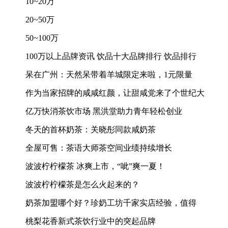
10~20万
20~50万
50~100万
100万以上品牌资讯 饮品十大品牌排行 饮品排行
呆在广州：天然呆带着羊城限定来啦，1元限量
作为当家招牌的咸咸红颜，让甜咸党来了个世纪大
亿万快消茶饮市场 黑洪堂助力青年轻松创业
冬天的首杯奶茶：关晓彤同款咸奶茶
全屋可售：茶语大师茶空间业绩持续增长
波波柠柠檬茶 冰爽上市，“呲”爽一夏！
波波柠柠檬茶是怎么火起来的？
奶茶加盟哪个好？珍奶工坊千家实店经验，值得
桃梨花香新式茶饮行业中的突起品牌