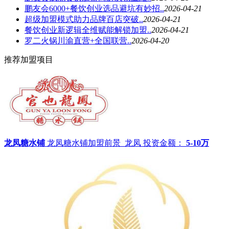
鹏友会6000+餐饮创业选品避坑有妙招..
2026-04-21
超级加盟模式助力品牌百店突破..
2026-04-21
餐饮创业新逻辑全维赋能解锁加盟..
2026-04-21
罗二火锅川渝直营+全国联营..
2026-04-20
推荐加盟项目
龙凤糖水铺
龙凤糖水铺加盟前景_龙凤
投资金额：
5-10万