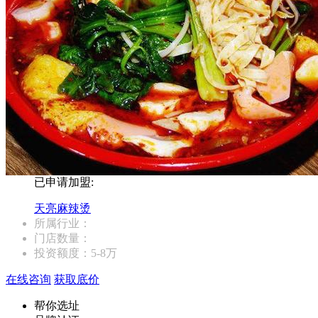
已申请加盟:
天亮麻辣烫
所属行业：
门店数量：
投资额度：
5-8万
在线咨询
获取底价
帮你选址