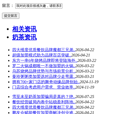
留言：
相关资讯
奶茶资讯
四大维度优质餐饮品牌魔都三兄弟..
2026-04-22
超级加盟模式助力品牌百店突破..
2026-04-21
东方一串6年烧烤品牌即将登陆海外..
2026-03-22
罗二火锅成都唯一不做加盟的火锅..
2026-03-22
乌苏烧烤品牌优势与市场前景分析..
2026-03-22
曼玲粥粥类加盟选对品牌少走弯露..
2026-03-21
拥有700+家门店的舞奇动缘品牌创始..
2024-11-19
门店综合考虑用户需求、营业效率..
2024-11-19
雪至未至奶茶加盟骗局是真的？绝..
2026-07-25
餐饮经营破局内卷中站稳盈利阵地..
2026-04-22
四大维度优质餐饮品牌魔都三兄弟..
2026-04-22
鹏友会赋能餐饮加盟商解决创业难..
2026-04-21