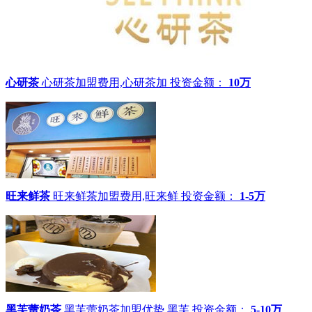
心研茶
心研茶加盟费用,心研茶加
投资金额：
10万
旺来鲜茶
旺来鲜茶加盟费用,旺来鲜
投资金额：
1-5万
黑芙蕾奶茶
黑芙蕾奶茶加盟优势,黑芙
投资金额：
5-10万