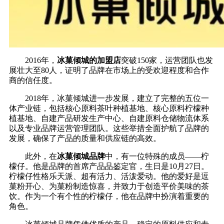
2016年，
冰菓倾城的加盟店
突破150家，运营团队也发
展壮大至80人，证明了品牌在市场上的受欢迎程度和合作
商的信任度。
2018年，冰菓倾城进一步发展，建立了完整的五位一
体产业链，包括核心原料茶叶种植基地、核心原料柠檬种
植基地、自建产品研发生产中心、自建原料仓储物流体系
以及专业品牌运营管理团队。这些举措全面护航了品牌的
发展，确保了产品的质量和供应链的高效。
此外，在
冰菓倾城品牌
中，有一位特殊的成员——柠
檬仔。他是品牌的首席产品品鉴定官，生日是10月27日。
柠檬仔性格乐天派、超有活力、活泼爱动。他的爱好是逗
菓粉开心、为菓粉制造惊喜，并致力于创造平价美味的茶
饮。作为一个有个性的柠檬仔，他在品牌中扮演着重要的
角色。