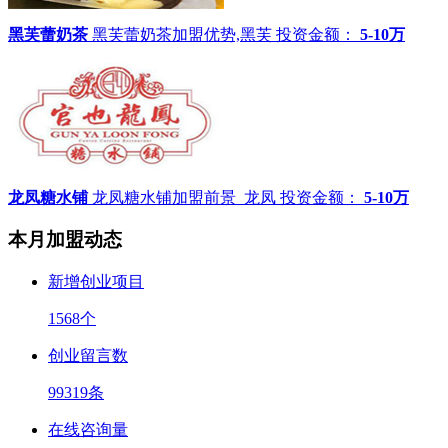
黑芙蕾奶茶
黑芙蕾奶茶加盟优势,黑芙
投资金额：
5-10万
龙凤糖水铺
龙凤糖水铺加盟前景_龙凤
投资金额：
5-10万
本月加盟动态
新增创业项目
1568
个
创业留言数
99319
条
在线咨询量