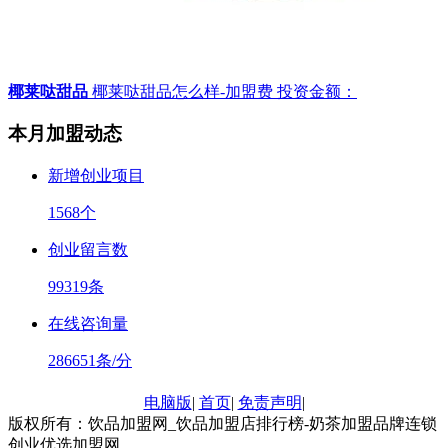
椰莱哒甜品
椰莱哒甜品怎么样-加盟费
投资金额：
本月加盟动态
新增创业项目
1568
个
创业留言数
99319
条
在线咨询量
286651
条/分
电脑版
|
首页
|
免责声明
|
版权所有：饮品加盟网_饮品加盟店排行榜-奶茶加盟品牌连锁
创业优选加盟网