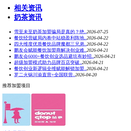
相关资讯
奶茶资讯
雪至未至奶茶加盟骗局是真的？绝..
2026-07-25
餐饮经营破局内卷中站稳盈利阵地..
2026-04-22
四大维度优质餐饮品牌魔都三兄弟..
2026-04-22
鹏友会赋能餐饮加盟商解决创业难..
2026-04-21
鹏友会6000+餐饮创业选品避坑有妙招..
2026-04-21
超级加盟模式助力品牌百店突破..
2026-04-21
餐饮创业新逻辑全维赋能解锁加盟..
2026-04-21
罗二火锅川渝直营+全国联营..
2026-04-20
推荐加盟项目