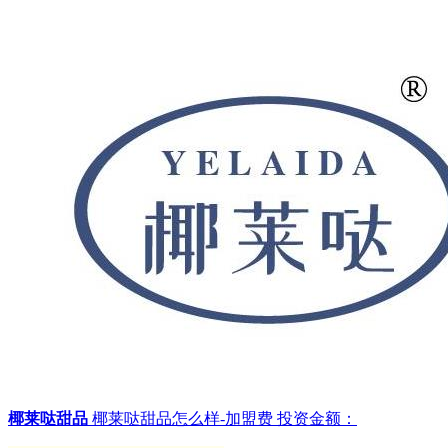
椰莱哒甜品
椰莱哒甜品怎么样-加盟费
投资金额：