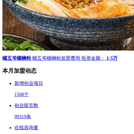
螺五爷螺蛳粉
螺五爷螺蛳粉加盟费用
投资金额：
1-5万
本月加盟动态
新增创业项目
1568
个
创业留言数
99319
条
在线咨询量