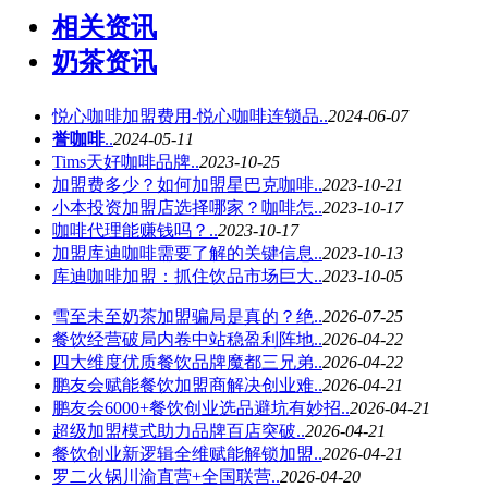
相关资讯
奶茶资讯
悦心咖啡加盟费用-悦心咖啡连锁品..
2024-06-07
誉咖啡
..
2024-05-11
Tims天好咖啡品牌..
2023-10-25
加盟费多少？如何加盟星巴克咖啡..
2023-10-21
小本投资加盟店选择哪家？咖啡怎..
2023-10-17
咖啡代理能赚钱吗？..
2023-10-17
加盟库迪咖啡需要了解的关键信息..
2023-10-13
库迪咖啡加盟：抓住饮品市场巨大..
2023-10-05
雪至未至奶茶加盟骗局是真的？绝..
2026-07-25
餐饮经营破局内卷中站稳盈利阵地..
2026-04-22
四大维度优质餐饮品牌魔都三兄弟..
2026-04-22
鹏友会赋能餐饮加盟商解决创业难..
2026-04-21
鹏友会6000+餐饮创业选品避坑有妙招..
2026-04-21
超级加盟模式助力品牌百店突破..
2026-04-21
餐饮创业新逻辑全维赋能解锁加盟..
2026-04-21
罗二火锅川渝直营+全国联营..
2026-04-20