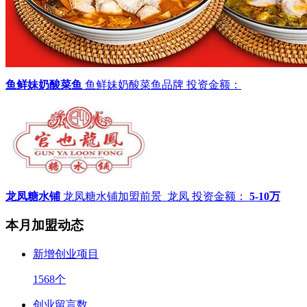
鱼鲜妹奶酸菜鱼
鱼鲜妹奶酸菜鱼品牌
投资金额：
龙凤糖水铺
龙凤糖水铺加盟前景_龙凤
投资金额：
5-10万
本月加盟动态
新增创业项目
1568
个
创业留言数