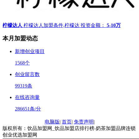
柠檬达人
柠檬达人加盟条件,柠檬达
投资金额：
5-10万
本月加盟动态
新增创业项目
1568
个
创业留言数
99319
条
在线咨询量
286651
条/分
电脑版
|
首页
|
免责声明
|
版权所有：饮品加盟网_饮品加盟店排行榜-奶茶加盟品牌连锁
创业优选加盟网