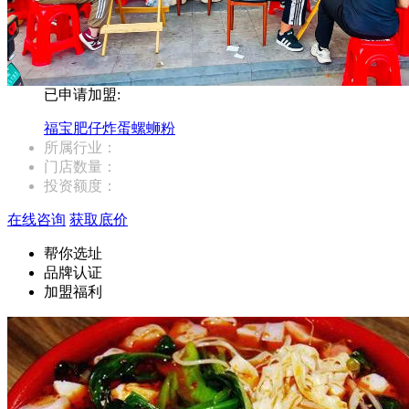
已申请加盟:
福宝肥仔炸蛋螺蛳粉
所属行业：
门店数量：
投资额度：
在线咨询
获取底价
帮你选址
品牌认证
加盟福利