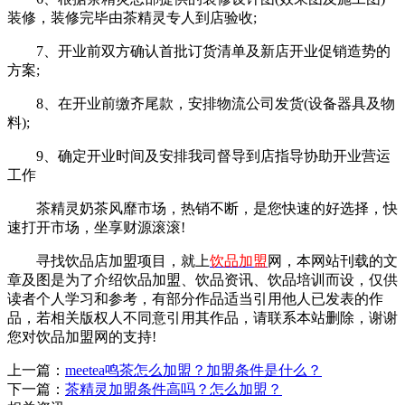
装修，装修完毕由茶精灵专人到店验收;
7、开业前双方确认首批订货清单及新店开业促销造势的
方案;
8、在开业前缴齐尾款，安排物流公司发货(设备器具及物
料);
9、确定开业时间及安排我司督导到店指导协助开业营运
工作
茶精灵奶茶风靡市场，热销不断，是您快速的好选择，快
速打开市场，坐享财源滚滚!
寻找饮品店加盟项目，就上
饮品加盟
网，本网站刊载的文
章及图是为了介绍饮品加盟、饮品资讯、饮品培训而设，仅供
读者个人学习和参考，有部分作品适当引用他人已发表的作
品，若相关版权人不同意引用其作品，请联系本站删除，谢谢
您对饮品加盟网的支持!
上一篇：
meetea鸣茶怎么加盟？加盟条件是什么？
下一篇：
茶精灵加盟条件高吗？怎么加盟？