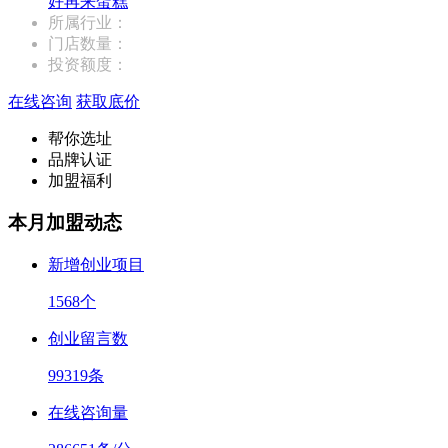
好再来蛋糕
所属行业：
门店数量：
投资额度：
在线咨询
获取底价
帮你选址
品牌认证
加盟福利
本月加盟动态
新增创业项目
1568
个
创业留言数
99319
条
在线咨询量