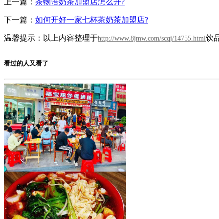
上一篇：
茶物语奶茶加盟店怎么开?
下一篇：
如何开好一家七杯茶奶茶加盟店?
温馨提示：以上内容整理于
饮
http://www.8jmw.com/scqj/14755.html
看过的人又看了
福宝肥仔炸蛋螺蛳粉
加盟费用：