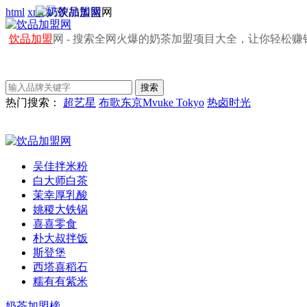
html
xml
饮品加盟
网 - 搜索全网火爆的奶茶加盟项目大全，让你轻松赚
热门搜索：
超艺星
布歌东京Mvuke Tokyo
热卤时光
吴佳拌米粉
白大师白茶
茉幸厚乳酸
姚稷大铁锅
喜喜零食
朴大叔拌饭
斯登堡
西塔喜稻石
糯有有紫米
奶茶加盟榜