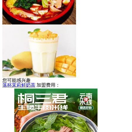
天亮麻辣烫
加盟费用：
5-8万
您可能感兴趣
落杯茉莉鲜奶茶
加盟费用：