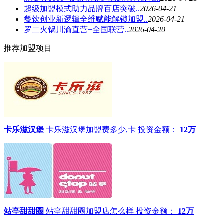
超级加盟模式助力品牌百店突破..
2026-04-21
餐饮创业新逻辑全维赋能解锁加盟..
2026-04-21
罗二火锅川渝直营+全国联营..
2026-04-20
推荐加盟项目
卡乐滋汉堡
卡乐滋汉堡加盟费多少,卡
投资金额：
12万
站亭甜甜圈
站亭甜甜圈加盟店怎么样
投资金额：
12万