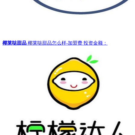
椰莱哒甜品
椰莱哒甜品怎么样-加盟费
投资金额：