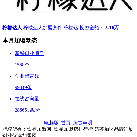
柠檬达人
柠檬达人加盟条件,柠檬达
投资金额：
5-10万
本月加盟动态
新增创业项目
1568
个
创业留言数
99319
条
在线咨询量
286651
条/分
电脑版
|
首页
|
免责声明
|
版权所有：饮品加盟网_饮品加盟店排行榜-奶茶加盟品牌连锁
创业优选加盟网