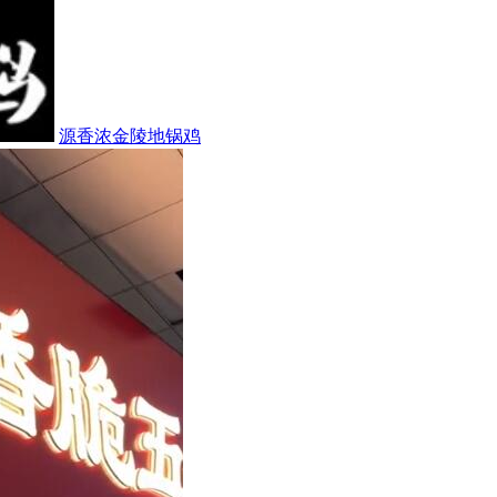
源香浓金陵地锅鸡