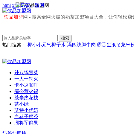
html
xml
饮品加盟
网 - 搜索全网火爆的奶茶加盟项目大全，让你轻松赚
热门搜索：
椰小小元气椰子水
冯四跷脚牛肉
霸舌生滚吊龙米
辣八锅冒菜
一人一锅火
卡小逗咖啡
蜀令营火锅
茶亭序花枝
茶小绿
艾特小优奶
白巷子奶茶
澜将军鲜果
奶茶加盟榜