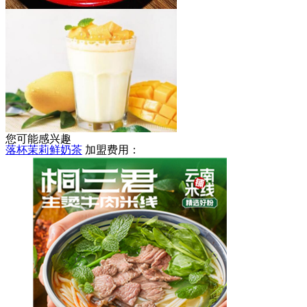
天亮麻辣烫
加盟费用：
5-8万
您可能感兴趣
落杯茉莉鲜奶茶
加盟费用：