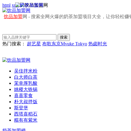
html
xml
饮品加盟
网 - 搜索全网火爆的奶茶加盟项目大全，让你轻松赚
热门搜索：
超艺星
布歌东京Mvuke Tokyo
热卤时光
吴佳拌米粉
白大师白茶
茉幸厚乳酸
姚稷大铁锅
喜喜零食
朴大叔拌饭
斯登堡
西塔喜稻石
糯有有紫米
奶茶加盟榜