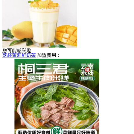
天亮麻辣烫
加盟费用：
5-8万
您可能感兴趣
落杯茉莉鲜奶茶
加盟费用：