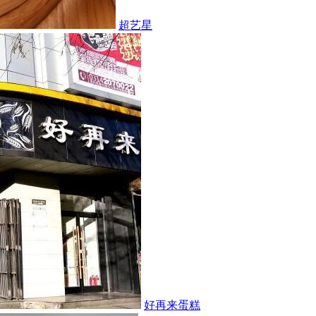
超艺星
好再来蛋糕