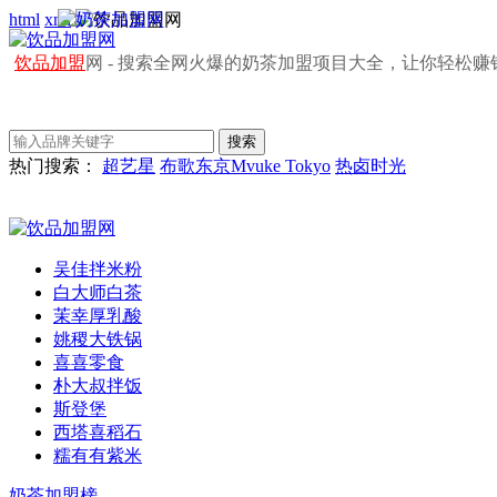
html
xml
饮品加盟
网 - 搜索全网火爆的奶茶加盟项目大全，让你轻松赚
热门搜索：
超艺星
布歌东京Mvuke Tokyo
热卤时光
吴佳拌米粉
白大师白茶
茉幸厚乳酸
姚稷大铁锅
喜喜零食
朴大叔拌饭
斯登堡
西塔喜稻石
糯有有紫米
奶茶加盟榜