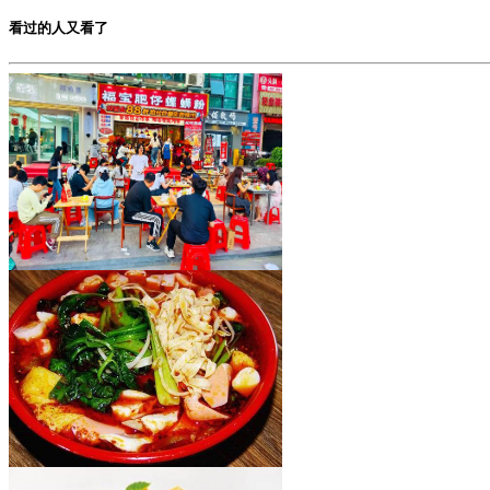
看过的人又看了
福宝肥仔炸蛋螺蛳粉
加盟费用：