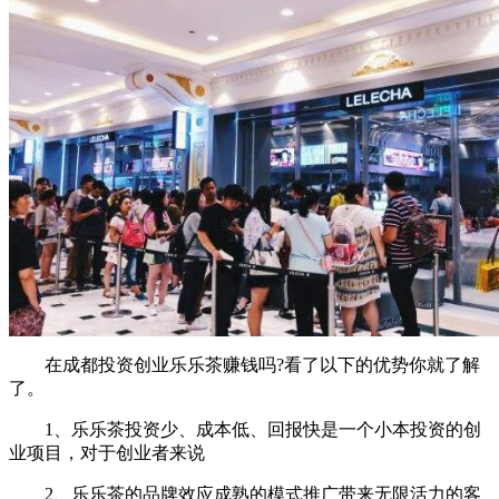
在成都投资创业乐乐茶赚钱吗?看了以下的优势你就了解
了。
1、乐乐茶投资少、成本低、回报快是一个小本投资的创
业项目，对于创业者来说
2、乐乐茶的品牌效应成熟的模式推广带来无限活力的客