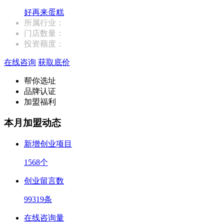
好再来蛋糕
所属行业：
门店数量：
投资额度：
在线咨询
获取底价
帮你选址
品牌认证
加盟福利
本月加盟动态
新增创业项目
1568
个
创业留言数
99319
条
在线咨询量