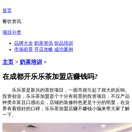
首页
餐饮资讯
项目分类
品牌大全
奶茶资讯
饮品培训
市场前景
开店攻略
成功案例
主页
>
奶茶培训
>
在成都开乐乐茶加盟店赚钱吗?
乐乐茶是新兴的茶饮项目，一面市就引起了很大的反响。
投资创业，乐乐茶加盟是个十分有前景的投资项目，不仅产品
种类丰富且口感出众，店铺的装修特色更是十分的明显，在业
界有着很好的口碑，乐乐茶加盟店赚不赚钱小编来带大家了解
一下。