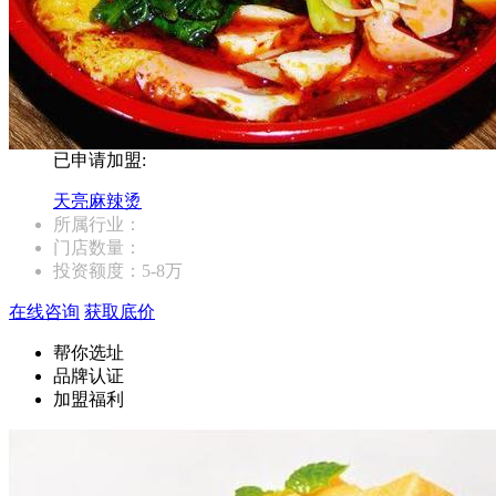
已申请加盟:
天亮麻辣烫
所属行业：
门店数量：
投资额度：
5-8万
在线咨询
获取底价
帮你选址
品牌认证
加盟福利