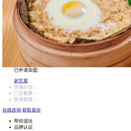
已申请加盟:
超艺星
所属行业：
门店数量：
投资额度：
在线咨询
获取底价
帮你选址
品牌认证