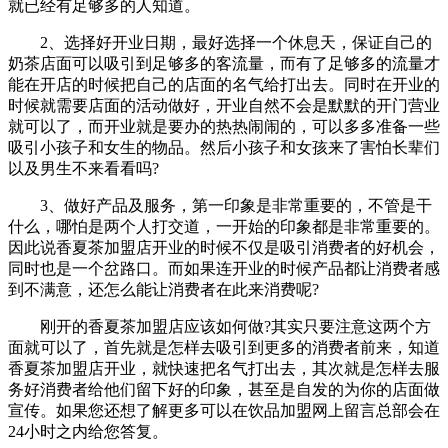
就已经有足够多的人知道。
2、选择好开业日期，最好选择一个休息天，保证自己的
奶茶店面可以吸引到足够多的客流量，而有了足够多的流量才
能在开店的时候把自己的店面的名气给打出去。同时在开业的
时候就需要店面的活动做好，开业自然不会是默默的开门营业
就可以了，而开业就是要办的热热闹闹的，可以多多准备一些
吸引小孩子和女生的物品。然后小孩子和女孩来了害怕长辈们
以及男生不来看看吗?
3、做好产品及服务，第一印象是非常重要的，不管是干
什么，哪怕是两个人打交道，一开始的印象都是非常重要的。
因此说香夏茶加盟店开业的时候不仅是吸引消费者的好机会，
同时也是一个岔路口。而如果连开业的时候产品都让消费者感
到不满意，还怎么能让消费者在此来消费呢?
刚开的香夏茶加盟店应该如何做?其实只要注意这两个方
面就可以了，首先就是怎样去吸引到更多的消费者前来，知道
香夏茶加盟店开业，就快速把名气打出去，其次就是怎样去服
务好消费者给他们留下好的印象，甚至是自发的为你的店面做
宣传。如果您还想了解更多可以在饮品加盟网上留言总部会在
24小时之内给您答复。