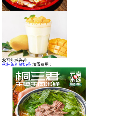
天亮麻辣烫
加盟费用：
5-8万
您可能感兴趣
落杯茉莉鲜奶茶
加盟费用：