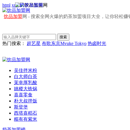
html
xml
饮品加盟
网 - 搜索全网火爆的奶茶加盟项目大全，让你轻松赚
热门搜索：
超艺星
布歌东京Mvuke Tokyo
热卤时光
吴佳拌米粉
白大师白茶
茉幸厚乳酸
姚稷大铁锅
喜喜零食
朴大叔拌饭
斯登堡
西塔喜稻石
糯有有紫米
奶茶加盟榜