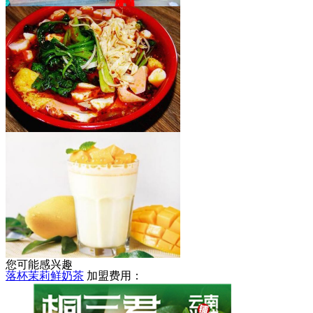
福宝肥仔炸蛋螺蛳粉
加盟费用：
天亮麻辣烫
加盟费用：
5-8万
您可能感兴趣
落杯茉莉鲜奶茶
加盟费用：