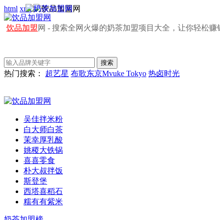
html
xml
饮品加盟
网 - 搜索全网火爆的奶茶加盟项目大全，让你轻松赚
热门搜索：
超艺星
布歌东京Mvuke Tokyo
热卤时光
吴佳拌米粉
白大师白茶
茉幸厚乳酸
姚稷大铁锅
喜喜零食
朴大叔拌饭
斯登堡
西塔喜稻石
糯有有紫米
奶茶加盟榜