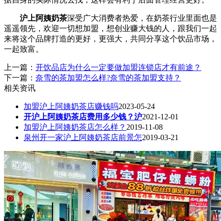
沪上阿姨奶茶
深受广大消费者热爱，在奶茶行业里面也是
遥遥领先，欢迎一切想加盟，想创业赚大钱的人，跟我们一起
来将这个品牌打造的更好，更强大，共同分享这个饮品市场，
一起致富。
上一篇：
开饮品店为什么一定要做加盟连锁店才有前途？
下一篇：
奈雪的茶加盟怎么样?奈雪的茶加盟支持？
相关资讯
加盟沪上阿姨奶茶店赚钱吗
2023-05-24
开沪上阿姨奶茶店费用多少钱？沪
2021-12-01
加盟沪上阿姨奶茶店怎么样？
2019-11-08
泉州开一家沪上阿姨奶茶店前景怎
2019-03-21