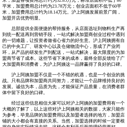
米，加盟各项费用总计约为32.85万元；标准店面积不低于80
平米，加盟费用总计约为23.78万元；创业店面积不低于60平
米，加盟费用总计约为18.14万元。沪上阿姨发展前景广阔，
加盟开店优势明显。
总部提供全面便捷的帮持服务，从店面选址到物料生产再
到统一配送再到营销手段，一站式解决加盟商创业过程中遇到
的一切难题，让投资者做省心省力的好生意。沪上阿姨拥有自
己的中央工厂、研发中心以及仓储物流中心，形成了产业闭
环，从产品的研发生产到配送，一站式解决，最大限度的为加
盟商节省了成本。这些节省下来的成本，最终全部反馈给了广
大加盟商和消费者，为沪上阿姨这一品牌赢得了良好的口碑。
沪上阿姨加盟不仅是一个不错的机遇，也是一个创业的挑
战。只有品牌和加盟商共同努力，才能让一个品牌维持良好的
发展。诚信为本，品质为先，才能保证产品质量，在消费者群
体中留下良好的口碑。
经过这些信息相信大家可以对沪上阿姨的加盟费用有一个
大概的了解了，以上这些对沪上阿姨相关的数据，大家只能作
为参考，毕竟品牌的加盟费用以及加盟者选择的地方，加盟店
铺的大小都会有直接的关系。当然，加盟选择的时候一定要根
据自身的实际情况去找，这样会有利于后面管理经营更好。