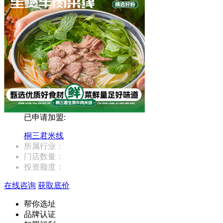
已申请加盟:
桐三君米线
所属行业：
门店数量：
投资额度：
在线咨询
获取底价
帮你选址
品牌认证