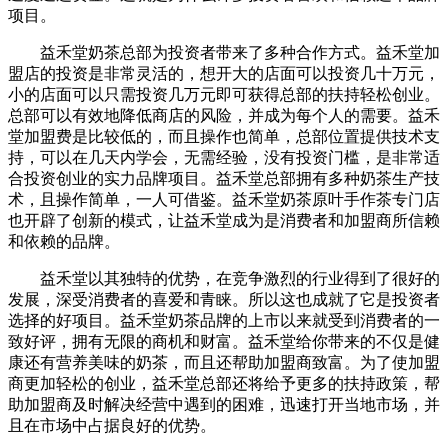
项目。
益禾堂奶茶总部为投资者带来了多种合作方式。益禾堂加
盟店的投资是非常灵活的，想开大的店面可以投资几十万元，
小的店面可以只需投资几万元即可获得总部的扶持轻松创业。
总部可以有效地降低商店的风险，并成为每个人的需要。益禾
堂加盟费是比较低的，而且操作也简单，总部位置提供技术支
持，可以在几天内学会，无需经验，没有投资门槛，是非常适
合投资创业的实力品牌项目。益禾堂总部拥有多种奶茶生产技
术，且操作简单，一人可借鉴。益禾堂奶茶原叶手作茶专门店
也开辟了创新的模式，让益禾堂成为是消费者和加盟商所信赖
和依赖的品牌。
益禾堂以其独特的优势，在竞争激烈的行业得到了很好的
发展，深受消费者的喜爱和青睐。所以这也成就了它是投资者
选择的好项目。益禾堂奶茶品牌的上市以来就受到消费者的一
致好评，拥有无限的商机和财富。益禾堂给你带来的不仅是健
康还有营养美味的奶茶，而且还帮助加盟商致富。为了使加盟
商更加轻松的创业，益禾堂总部还将给予更多的扶持政策，帮
助加盟商及时解决经营中遇到的困难，迅速打开当地市场，并
且在市场中占据良好的优势。