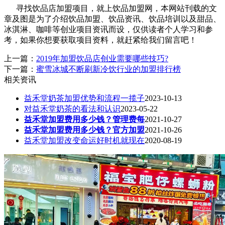
寻找饮品店加盟项目，就上饮品加盟网，本网站刊载的文
章及图是为了介绍饮品加盟、饮品资讯、饮品培训以及甜品、
冰淇淋、咖啡等创业项目资讯而设，仅供读者个人学习和参
考，如果你想要获取项目资料，就赶紧给我们留言吧！
上一篇：
2019年加盟饮品店创业需要哪些技巧?
下一篇：
蜜雪冰城不断刷新冷饮行业的加盟排行榜
相关资讯
益禾堂奶茶加盟优势和流程一揽子
2023-10-13
对益禾堂奶茶的看法和认识
2023-05-22
益禾堂加盟费用多少钱？管理费每
2021-10-27
益禾堂加盟费用多少钱？官方加盟
2021-10-26
益禾堂加盟改变命运好时机就现在
2020-08-19