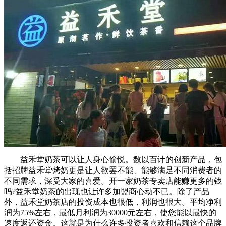
益禾堂奶茶可以让人身心愉悦。数以百计的创新产品，包
括招牌益禾堂烤奶更是让人欲罢不能、能够满足不同消费者的
不同需求，深受大家的喜爱。开一家奶茶专卖店能赚更多的钱
吗?益禾堂奶茶的出现也让许多加盟商心动不已。除了产品
外，益禾堂奶茶店的投资成本也很低，利润也很大。平均净利
润为75%左右，最低月利润为30000元左右，使您能以最快的
速度返还资金。这就是为什么许多投资者喜欢和信赖这个品牌